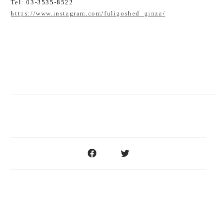
Tel: 03-3535-8522
https://www.instagram.com/fuligoshed_ginza/