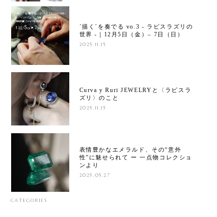
´描く´を奏でる vo.3 - ラピスラズリの
世界 -｜12月5日（金）– 7日（日）
2025.11.15
Curva y Ruri JEWELRYと〈ラピスラ
ズリ〉のこと
2025.11.15
表情豊かなエメラルド、その“意外
性”に魅せられて ー 一点物コレクショ
ンより
2025.05.27
CATEGORIES