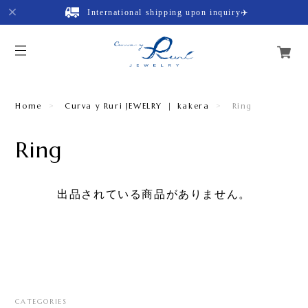
International shipping upon inquiry✈️
Home
Curva y Ruri JEWELRY ｜ kakera
Ring
Ring
出品されている商品がありません。
CATEGORIES