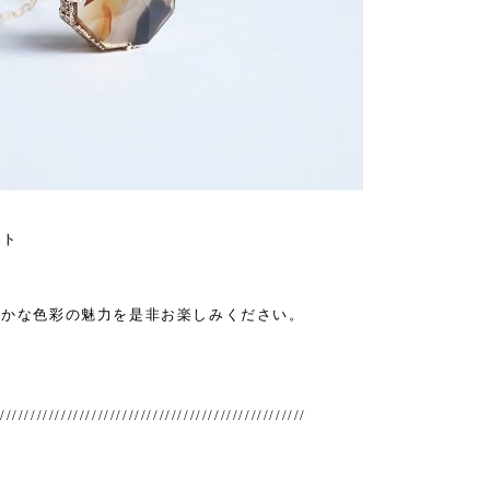
ート
豊かな色彩の魅力を是非お楽しみください。
//////////////////////////////////////////////////