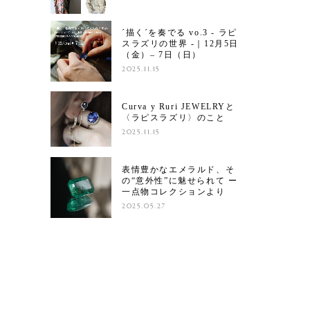
´描く´を奏でる vo.3 - ラピ
スラズリの世界 -｜12月5日
（金）– 7日（日）
2025.11.15
Curva y Ruri JEWELRYと
〈ラピスラズリ〉のこと
2025.11.15
表情豊かなエメラルド、そ
の“意外性”に魅せられて ー
一点物コレクションより
2025.05.27