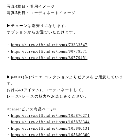
写真4枚目・着用イメージ
写真5枚目・コーディネートイメージ
▶チェーンは別売りになります。
オプションからお選びいただけます。
・
https://curva.official.ec/items/73333547
・
https://curva.official.ec/items/80779371
・
https://curva.official.ec/items/80779451
▶panier(仏)パニエ コレクションよりピアスをご用意していま
す。
お好みのアイテムにコーディネートして、
レース×レースの魅力をお楽しみください。
<panierピアス商品ページ>
・
https://curva.official.ec/items/105876271
・
https://curva.official.ec/items/105878344
・
https://curva.official.ec/items/105880131
・
https://curva.official.ec/items/105880369