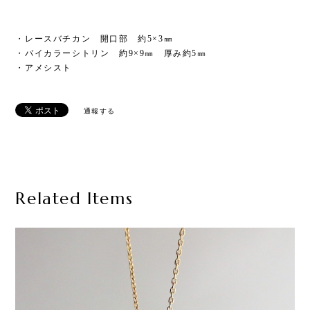
・レースバチカン 開口部 約5×3㎜
・バイカラーシトリン 約9×9㎜ 厚み約5㎜
・アメシスト
通報する
Related Items