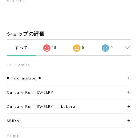
¥29,700
ショップの評価
すべて
18
0
0
CATEGORIES
■ Information ■
Curva y Ruri JEWELRY
Curva y Ruri JEWELRY ｜ kakera
BRIDAL
GUIDE