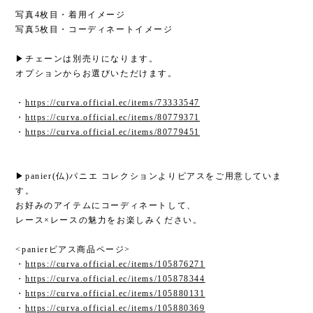
写真4枚目・着用イメージ
写真5枚目・コーディネートイメージ
▶チェーンは別売りになります。
オプションからお選びいただけます。
・
https://curva.official.ec/items/73333547
・
https://curva.official.ec/items/80779371
・
https://curva.official.ec/items/80779451
▶panier(仏)パニエ コレクションよりピアスをご用意していま
す。
お好みのアイテムにコーディネートして、
レース×レースの魅力をお楽しみください。
<panierピアス商品ページ>
・
https://curva.official.ec/items/105876271
・
https://curva.official.ec/items/105878344
・
https://curva.official.ec/items/105880131
・
https://curva.official.ec/items/105880369