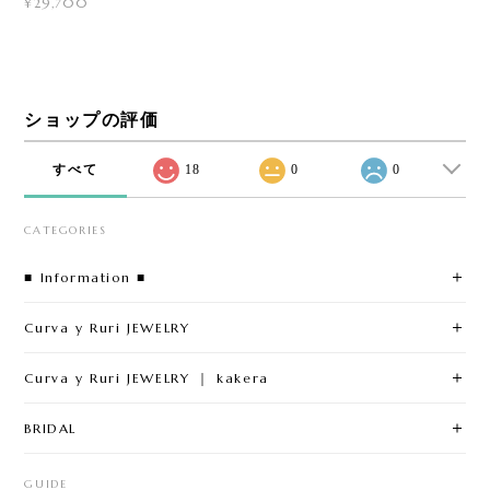
¥29,700
ショップの評価
すべて
18
0
0
CATEGORIES
■ Information ■
Curva y Ruri JEWELRY
Curva y Ruri JEWELRY ｜ kakera
BRIDAL
GUIDE