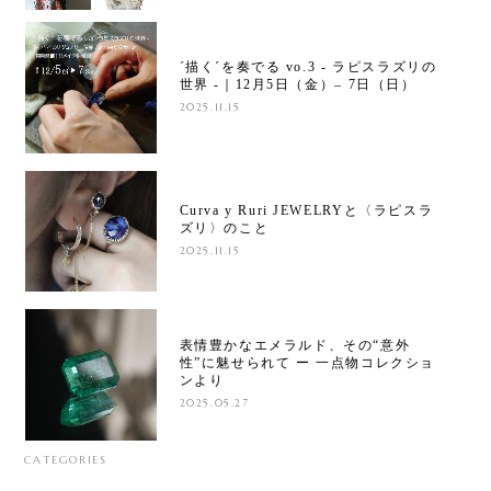
´描く´を奏でる vo.3 - ラピスラズリの
世界 -｜12月5日（金）– 7日（日）
2025.11.15
Curva y Ruri JEWELRYと〈ラピスラ
ズリ〉のこと
2025.11.15
表情豊かなエメラルド、その“意外
性”に魅せられて ー 一点物コレクショ
ンより
2025.05.27
CATEGORIES