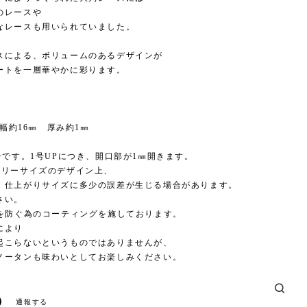
のレースや
なレースも用いられていました。
スによる、ボリュームのあるデザインが
ートを一層華やかに彩ります。
/ 幅約16㎜ 厚み約1㎜
号です。1号UPにつき、開口部が1㎜開きます。
フリーサイズのデザイン上、
、仕上がりサイズに多少の誤差が生じる場合があります。
さい。
色を防ぐ為のコーティングを施しております。
により
起こらないというものではありませんが、
ノータンも味わいとしてお楽しみください。
通報する