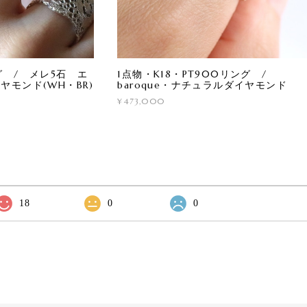
リング / メレ5石 エ
1点物・K18・PT900リング /
モンド(WH・BR)
baroque・ナチュラルダイヤモンド
¥473,000
18
0
0