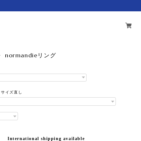
 ・ normandieリング
0
ie・サイズ直し
International shipping available