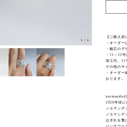
【ご購入前
2
/
4
・オーダー
・幅広のデ
・11～1
加工代、11号
その他のサ
・オーダー
おります。
normand
1920年
ノルマンデ
ノルマンデ
はぎれを繋
パッチワー