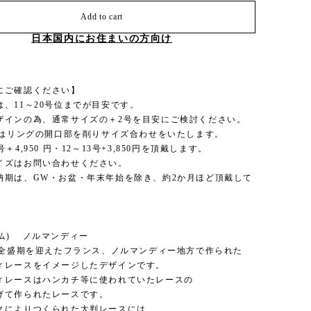
Add to cart
日本国内にお住まいの方向け
にご確認ください】
は、11～20号位までが目安です。
ザインの為、通常サイズの＋2号を目安にご検討ください。
3号はリングの開口部を削りサイズ合わせをいたします。
＋4,950 円・12～13号+3,850円を頂戴します。
イズはお問い合わせください。
納期は、GW・お盆・年末年始を除き、約2か月ほど頂戴して
ie(仏) ノルマンディー
頃に全盛期を迎えたフランス、ノルマンディー地方で作られた
ィレースをイメージしたデザインです。
ィレースはハンカチ等に使われていたレースの
げて作られたレースです。
クによりつくられた大判レースには