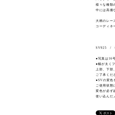
様々な種類
中には高価
大柄のレー
コーディネ
SV925 
●写真は16
●幅が太く
上部、下部
ご了承くだ
●SVの変
ご使用状態
変色が必ず
使い込んだ