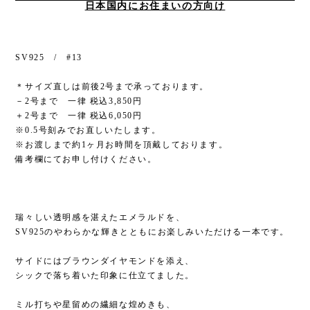
日本国内にお住まいの方向け
SV925 / #13
＊サイズ直しは前後2号まで承っております。
－2号まで 一律 税込3,850円
＋2号まで 一律 税込6,050円
※0.5号刻みでお直しいたします。
※お渡しまで約1ヶ月お時間を頂戴しております。
備考欄にてお申し付けください。
瑞々しい透明感を湛えたエメラルドを、
SV925のやわらかな輝きとともにお楽しみいただける一本です。
サイドにはブラウンダイヤモンドを添え、
シックで落ち着いた印象に仕立てました。
ミル打ちや星留めの繊細な煌めきも、