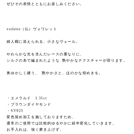
ぜひその表情とともにお楽しみください。
voilette（仏）ヴォワレット
婦人帽に添えられる、小さなヴェール。
やわらかな光を含んだレースの重なりに、
シルクの糸で編まれたような 艶やかなテクスチャーが宿ります。
奥ゆかしく纏う、 艶やかさと、ほのかな煌めきを。
・エメラルド 1.31ct
・ブラウンダイヤモンド
・SV925
変色留め加工を施しておりますため、
通常のご使用では比較的ゆるやかに経年変化していきます。
お手入れは、強く磨き上げず、