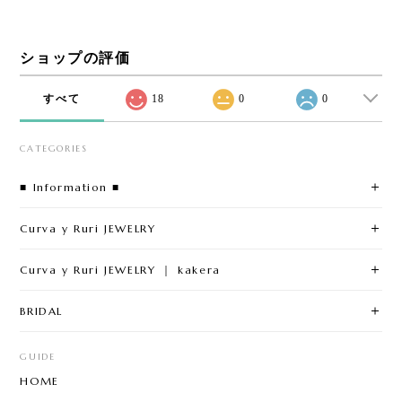
ショップの評価
すべて
18
0
0
CATEGORIES
■ Information ■
Curva y Ruri JEWELRY
Curva y Ruri JEWELRY ｜ kakera
BRIDAL
GUIDE
HOME