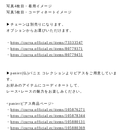
写真4枚目・着用イメージ
写真5枚目・コーディネートイメージ
▶チェーンは別売りになります。
オプションからお選びいただけます。
・
https://curva.official.ec/items/73333547
・
https://curva.official.ec/items/80779371
・
https://curva.official.ec/items/80779451
▶panier(仏)パニエ コレクションよりピアスをご用意していま
す。
お好みのアイテムにコーディネートして、
レース×レースの魅力をお楽しみください。
<panierピアス商品ページ>
・
https://curva.official.ec/items/105876271
・
https://curva.official.ec/items/105878344
・
https://curva.official.ec/items/105880131
・
https://curva.official.ec/items/105880369