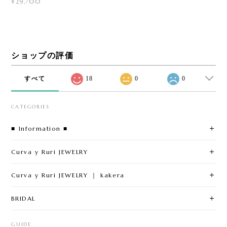
¥29,700
ショップの評価
すべて
18
0
0
CATEGORIES
■ Information ■
Curva y Ruri JEWELRY
Curva y Ruri JEWELRY ｜ kakera
BRIDAL
GUIDE