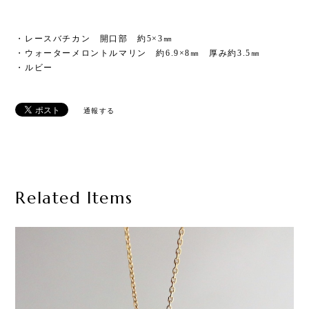
・レースバチカン 開口部 約5×3㎜
・ウォーターメロントルマリン 約6.9×8㎜ 厚み約3.5㎜
・ルビー
通報する
Related Items