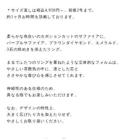
＊サイズ直しは税込4,950円～、前後2号まで。
約1ヶ月お時間を頂戴しております。
柔らかな色合いのカボションカットのサファイアに、
パープルサファイア、ブラウンダイヤモンド、エメラルド、
3石の煌めきを添えたリング。
まるでふたつのリングを重ねたような立体的なフォルムは、
やさしい雰囲気の中に、凛とした芯と
ささやかな遊び心を感じさせてくれます。
伸縮性のある仕様のため、
異なる指でもお楽しみいただけます。
なお、デザインの特性上、
大きく広げたり力を加えたりせず、
やさしくお取り扱いください。