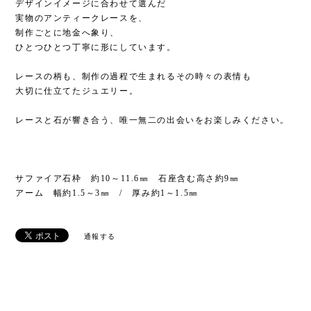
デザインイメージに合わせて選んだ
実物のアンティークレースを、
制作ごとに地金へ象り、
ひとつひとつ丁寧に形にしています。
レースの柄も、制作の過程で生まれるその時々の表情も
大切に仕立てたジュエリー。
レースと石が響き合う、唯一無二の出会いをお楽しみください。
サファイア石枠 約10～11.6㎜ 石座含む高さ約9㎜
アーム 幅約1.5～3㎜ / 厚み約1～1.5㎜
通報する