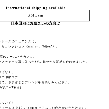
International shipping available
Add to cart
日本国内にお住まいの方向け
クレースのニュアンスに、
コレクション《merletto “bijou”》。
幅広のレースバチカンに、
クスチャーを写し取ったSVの軽やかな質感を合わせました。
りげなく、
けで印象的に。
せて、さまざまなアレンジをお楽しみください。
写真7～9枚目)
について〉
」チャームは K10 の panier ピアスにお合わせいただけます。