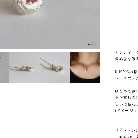
2
/
9
アンティー
煌めきを添えた
K10YGの
レースのテ
ひとつでさ
また重ね着
装いに合わ
(イメージ：
〈アレンジ
「grande