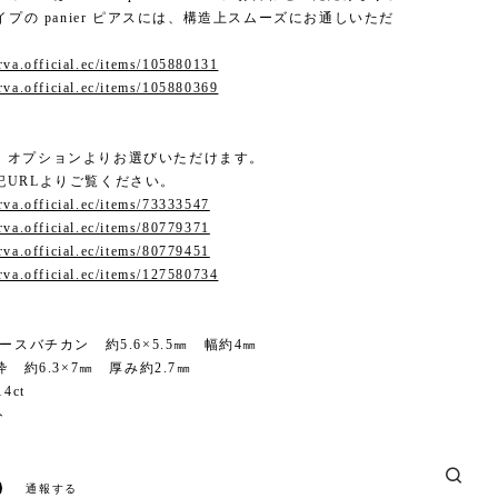
タイプの panier ピアスには、構造上スムーズにお通しいただ
urva.official.ec/items/105880131
urva.official.ec/items/105880369
、オプションよりお選びいただけます。
記URLよりご覧ください。
urva.official.ec/items/73333547
urva.official.ec/items/80779371
urva.official.ec/items/80779451
urva.official.ec/items/127580734
レースバチカン 約5.6×5.5㎜ 幅約4㎜
枠 約6.3×7㎜ 厚み約2.7㎜
14ct
ト
通報する