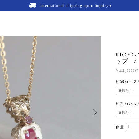
International shipping upon inquiry✈️
K10YG.
ップ 
¥44,00
約50㎝・
約71㎝ネ
数量