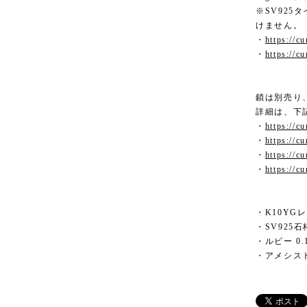
※SV925
けません。
・
https://c
・
https://c
鎖は別売り
詳細は、下
・
https://c
・
https://c
・
https://c
・
https://c
・K10YG
・SV925石
・ルビー 0.
・アメシス