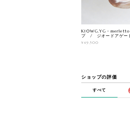
K10WG.YG・merle
プ / ジオードアゲー
¥49,500
ショップの評価
すべて