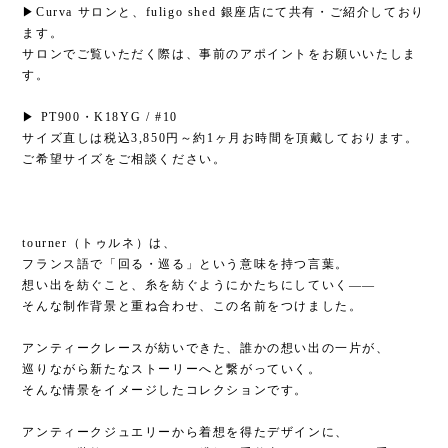
▶Curva サロンと、fuligo shed 銀座店にて共有・ご紹介しており
ます。
サロンでご覧いただく際は、事前のアポイントをお願いいたしま
す。
▶ PT900・K18YG / #10
サイズ直しは税込3,850円～約1ヶ月お時間を頂戴しております。
ご希望サイズをご相談ください。
tourner（トゥルネ）は、
フランス語で「回る・巡る」という意味を持つ言葉。
想い出を紡ぐこと、糸を紡ぐようにかたちにしていく――
そんな制作背景と重ね合わせ、この名前をつけました。
アンティークレースが紡いできた、誰かの想い出の一片が、
巡りながら新たなストーリーへと繋がっていく。
そんな情景をイメージしたコレクションです。
アンティークジュエリーから着想を得たデザインに、