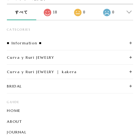
すべて
18
0
0
CATEGORIES
■ Information ■
Curva y Ruri JEWELRY
Curva y Ruri JEWELRY ｜ kakera
BRIDAL
GUIDE
HOME
ABOUT
JOURNAL