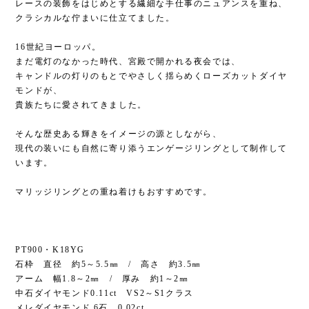
レースの装飾をはじめとする繊細な手仕事のニュアンスを重ね、
クラシカルな佇まいに仕立てました。
16世紀ヨーロッパ。
まだ電灯のなかった時代、宮殿で開かれる夜会では、
キャンドルの灯りのもとでやさしく揺らめくローズカットダイヤ
モンドが、
貴族たちに愛されてきました。
そんな歴史ある輝きをイメージの源としながら、
現代の装いにも自然に寄り添うエンゲージリングとして制作して
います。
マリッジリングとの重ね着けもおすすめです。
PT900・K18YG
石枠 直径 約5～5.5㎜ / 高さ 約3.5㎜
アーム 幅1.8～2㎜ / 厚み 約1～2㎜
中石ダイヤモンド0.11ct VS2～S1クラス
メレダイヤモンド 6石 0.02ct