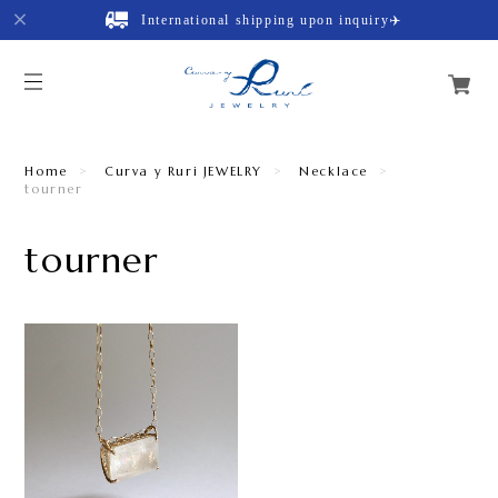
International shipping upon inquiry✈️
Home
Curva y Ruri JEWELRY
Necklace
tourner
tourner