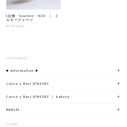
1点物 tourner・K10 / ミ
ルキークォーツ
¥176,000
CATEGORIES
■ Information ■
Curva y Ruri JEWELRY
Curva y Ruri JEWELRY ｜ kakera
BRIDAL
GUIDE