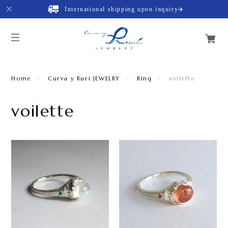
International shipping upon inquiry✈️
Home
Curva y Ruri JEWELRY
Ring
voilette
voilette