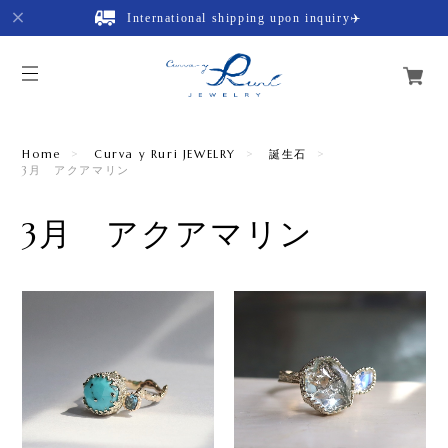
International shipping upon inquiry✈️
Home
Curva y Ruri JEWELRY
誕生石
3月 アクアマリン
3月 アクアマリン