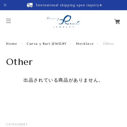
International shipping upon inquiry✈️
Home
Curva y Ruri JEWELRY
Necklace
Other
Other
出品されている商品がありません。
CATEGORIES