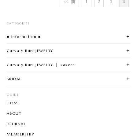
<< 前
1
2
3
4
CATEGORIES
■ Information ■
Curva y Ruri JEWELRY
Curva y Ruri JEWELRY ｜ kakera
BRIDAL
GUIDE
HOME
ABOUT
JOURNAL
MEMBERSHIP